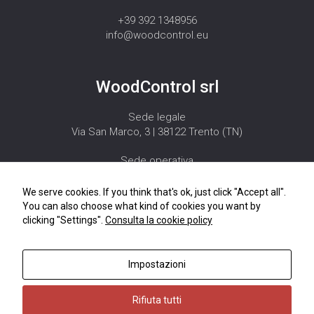
+39 392 1348956
info@woodcontrol.eu
WoodControl srl
Sede legale
Via San Marco, 3 | 38122 Trento (TN)
Sede operativa
Via Centro Priabona 78 | 36030 Monte di Malo (VI)
We serve cookies. If you think that's ok, just click "Accept all".
PIVA 02571900220
You can also choose what kind of cookies you want by
clicking "Settings".
Consulta la cookie policy
MyMeter è un marchio registrato da WoodControl srl
Impostazioni
Copyright 2020 WoodControl srl © All Rights Reserved
Rifiuta tutti