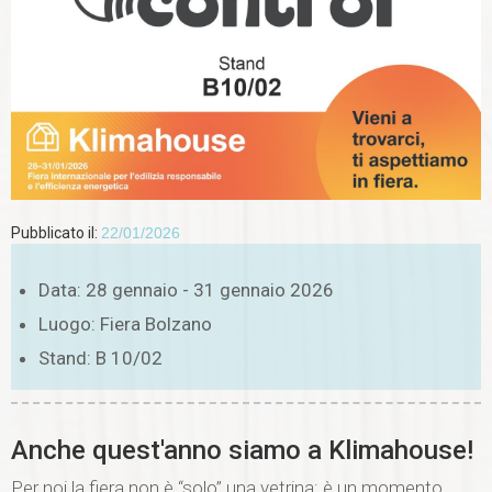
Necessari
Questi cookie
non sono
opzionali,
occorrono al
sito per
funzionare
Pubblicato il:
22/01/2026
correttamente.
Data: 28 gennaio - 31 gennaio 2026
Statistici
Luogo: Fiera Bolzano
In order for
us to
Stand: B 10/02
improve the
website's
functionality
and
Anche quest'anno siamo a Klimahouse!
structure,
based on
Per noi la fiera non è “solo” una vetrina: è un momento
how the