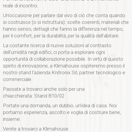
website is
reale di incontro.
used.
Un’occasione per parlare dal vivo di ciò che conta quando
si costruisce (o si ristruttura): scelte coerenti, materiali che
hanno senso, dettagli che fanno la differenza nel tempo,
Funzionali
Affinché il
per il comfort, per la durabilità, per la qualità dell’abitare.
nostro sito web
funzioni nel
La costante ricerca di nuove soluzioni al contrasto
miglior modo
dell'umidità negli edifici, ci porta a esplorare ogni
possibile
opportunità di collaborazione possibile. In virtù di questo
durante la tua
spirito di innovazione, a Klimahouse ospiteremo presso il
visita. Se rifiuti
questi cookie,
nostro stand l'azienda Knitronix Srl, partner tecnologico e
alcune
commerciale.
funzionalità
scompariranno
Passate a trovarci anche solo per una
dal sito.
chiacchierata: Stand B10/02
Portate una domanda, un dubbio, un’idea di casa. Noi
portiamo esperienza, ascolto e voglia di costruire bene,
Marketing
Condividendo i
insieme.
tuoi interessi e
comportamenti
Venite a trovarci a Klimahouse.