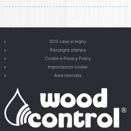
mentre visiti il ​​
nostro sito,
aumenti le
possibilità di
vedere
contenuti e
offerte
personalizzati.
SOS case in legno
Rassegna stampa
Cookie e Privacy Policy
Impostazioni cookie
Area riservata