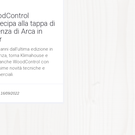
dControl
ecipa alla tappa di
Necessari
nza di Arca in
Questi cookie
r
non sono
opzionali,
occorrono al
anni dall'ultima edizione in
sito per
nza, torna Klimahouse e
funzionare
 anche WoodControl con
correttamente.
sime novità tecniche e
rciali.
Statistici
In order for
-
16/09/2022
us to
improve the
website's
functionality
and
structure,
based on
how the