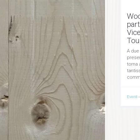
Woo
part
Vice
Tou
A due 
prese
torna
tantis
comme
Eventi