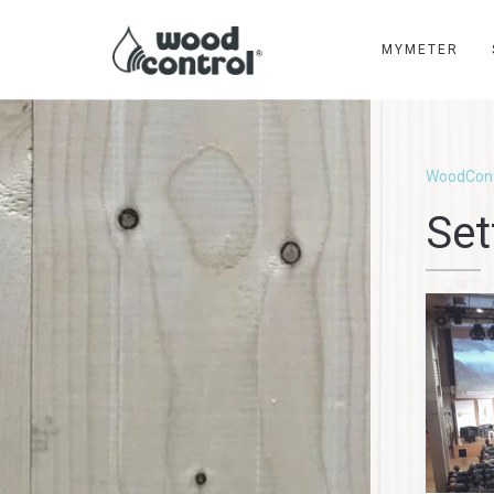
MYMETER
WoodCont
Set