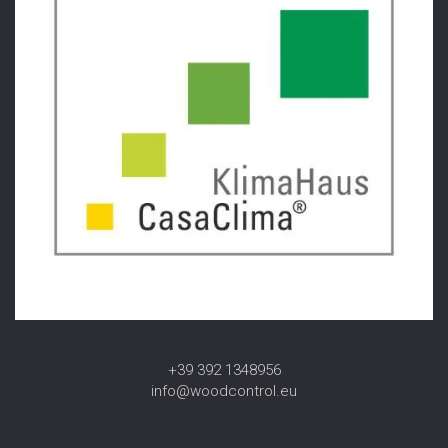
mentre visiti il ​​
nostro sito,
aumenti le
possibilità di
vedere
contenuti e
offerte
personalizzati.
+39 392 1348956
info@woodcontrol.eu