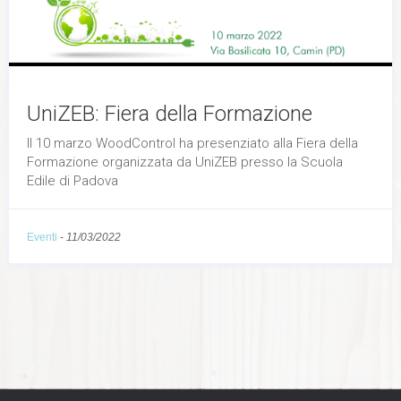
Necessari
Questi cookie
UniZEB: Fiera della Formazione
non sono
opzionali,
Il 10 marzo WoodControl ha presenziato alla Fiera della
occorrono al
sito per
Formazione organizzata da UniZEB presso la Scuola
funzionare
Edile di Padova
correttamente.
Eventi
-
11/03/2022
Statistici
In order for
us to
improve the
website's
functionality
and
structure,
based on
how the